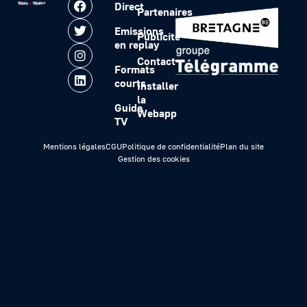
Direct
Partenaires
Emissions
Publicité
en replay
Contact
Formats
courts
Installer
la
Guide
Webapp
TV
Mentions légales
CGU
Politique de confidentialité
Plan du site
Gestion des cookies