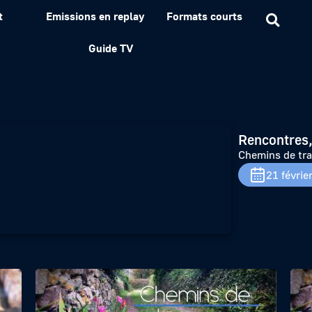
t
Emissions en replay
Formats courts
rse – Février 2026
Guide TV
Rencontres,
Chemins de tra
21 févrie