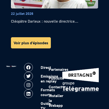
22 juillet 2026
Cléopâtre Darleux : nouvelle directrice...
Voir plus d'épisodes
Direct
Partenaires
Emissions
Publicité
en replay
Contact
Formats
courts
Installer
la
Guide
Webapp
TV