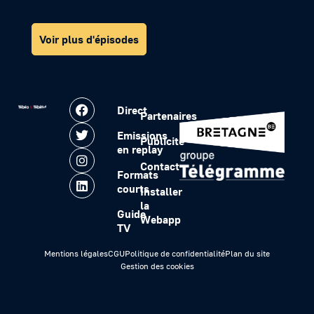
Voir plus d'épisodes
Direct
Partenaires
Emissions
Publicité
en replay
Contact
Formats
courts
Installer
la
Guide
Webapp
TV
Mentions légales
CGU
Politique de confidentialité
Plan du site
Gestion des cookies