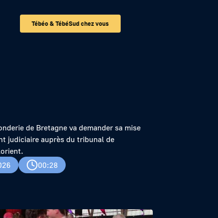
Tébéo & TébéSud chez vous
nder sa mise en
onderie de Bretagne va demander sa mise
t judiciaire auprès du tribunal de
orient.
026
00:28