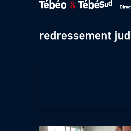
Direc
Caudan : la Fond
redressement judi