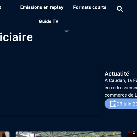
t
Emissions en replay
Formats courts
erie de Bretagne va dema
Guide TV
ciaire
Actualité
À Caudan, la F
en redressemen
commerce de L
29 juin 2