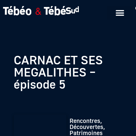
Emissions en replay
Formats courts
CARNAC ET SES
MEGALITHES –
épisode 5
Rencontres,
Découvertes,
Patrimoines