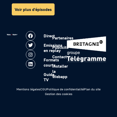
Voir plus d'épisodes
Direct
Partenaires
Emissions
Publicité
en replay
Contact
Formats
courts
Installer
la
Guide
Webapp
TV
Mentions légales
CGU
Politique de confidentialité
Plan du site
Gestion des cookies