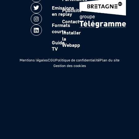
Emissions
Publicité
en replay
Contact
Formats
courts
Installer
la
Guide
Webapp
TV
Mentions légales
CGU
Politique de confidentialité
Plan du site
Gestion des cookies