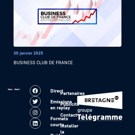
30 janvier 2025
BUSINESS CLUB DE FRANCE
Direct
Partenaires
Emissions
Publicité
en replay
Contact
Formats
courts
Installer
la