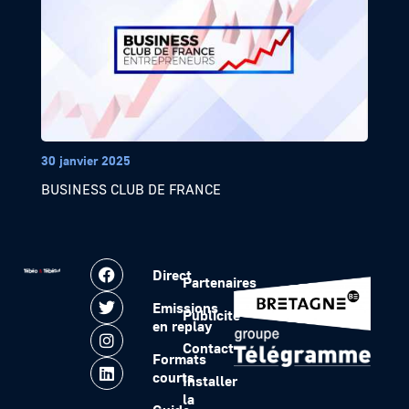
30 janvier 2025
BUSINESS CLUB DE FRANCE
Direct
Partenaires
Emissions
Publicité
en replay
Contact
Formats
courts
Installer
la