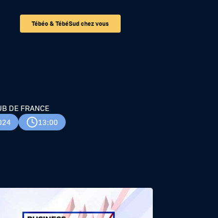
Tébéo & TébéSud chez vous
UB DE FRANCE
024
13:00