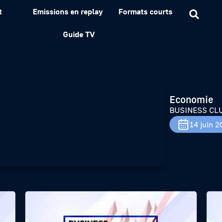
t
Emissions en replay
Formats courts
 DE FRANCE
Guide TV
Economie
BUSINESS CL
14 juin 2