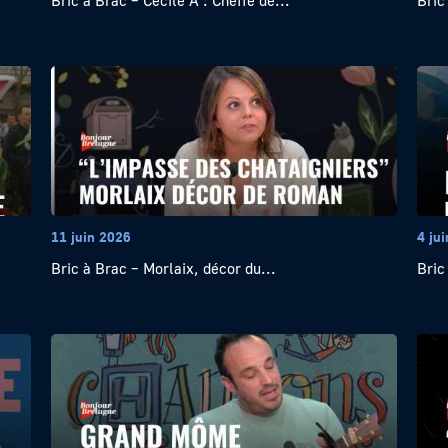
Bric à Brac – Cécile A : Cheffe de...
Bric
11 juin 2026
4 ju
Bric à Brac – Morlaix, décor du...
Bric