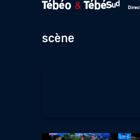
Direc
BRIC A BRAC – X 
scène