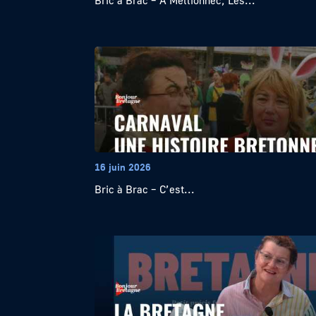
Bric à Brac – À Mellionnec, Les...
16 juin 2026
Bric à Brac – C’est...