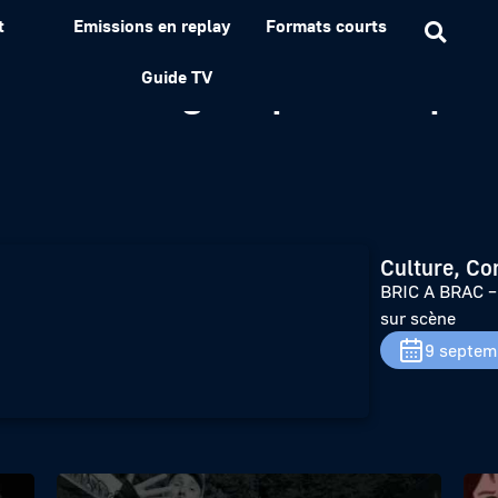
t
Emissions en replay
Formats courts
REUF un groupe de rap bre
Guide TV
Culture, Co
BRIC A BRAC – 
sur scène
9 septem