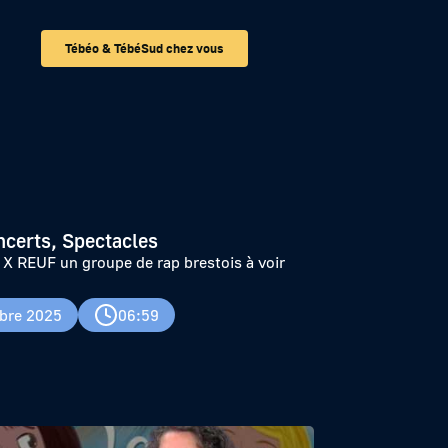
Tébéo & TébéSud chez vous
stois à voir sur
ncerts, Spectacles
X REUF un groupe de rap brestois à voir
bre 2025
06:59