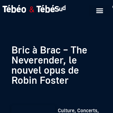
Emissions en replay
Formats courts
Bric à Brac – The
Neverender, le
nouvel opus de
Robin Foster
Culture, Concerts,