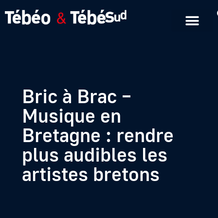
Emissions en replay
Formats courts
Bric à Brac –
Musique en
Bretagne : rendre
plus audibles les
artistes bretons