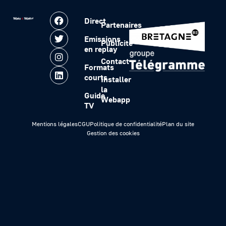
Direct
Partenaires
Emissions
Publicité
en replay
Contact
Formats
courts
Installer
la
Guide
Webapp
TV
Mentions légales
CGU
Politique de confidentialité
Plan du site
Gestion des cookies