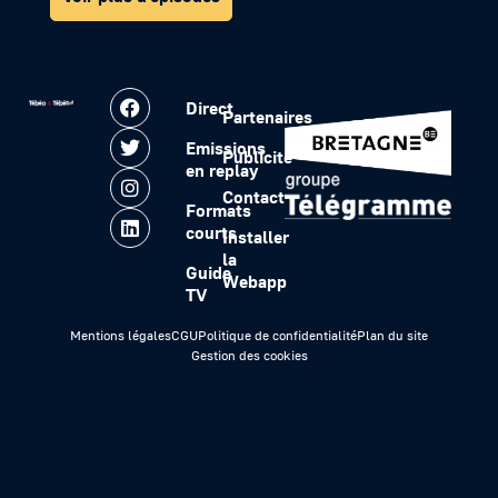
Direct
Partenaires
Emissions
Publicité
en replay
Contact
Formats
courts
Installer
la
Guide
Webapp
TV
Mentions légales
CGU
Politique de confidentialité
Plan du site
Gestion des cookies