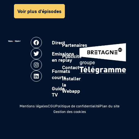
Voir plus d'épisodes
Direct
Partenaires
Emissions
Publicité
en replay
Contact
Formats
courts
Installer
la
Guide
Webapp
TV
Mentions légales
CGU
Politique de confidentialité
Plan du site
Gestion des cookies