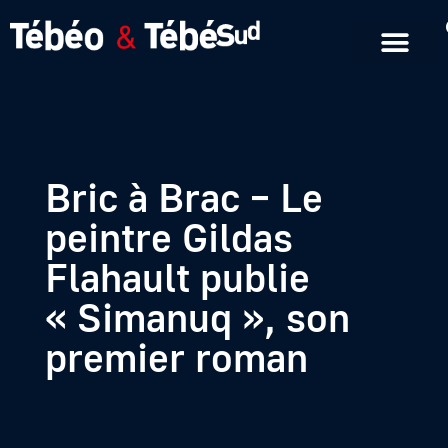
Emissions en replay
Formats courts
Bric à Brac – Le
peintre Gildas
Flahault publie
« Simanuq », son
premier roman