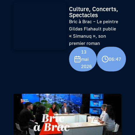
Culture, Concerts,
Spectacles
Bric à Brac – Le peintre
Gildas Flahault publie
« Simanuq », son
premier roman
13
mai
06:47
2026