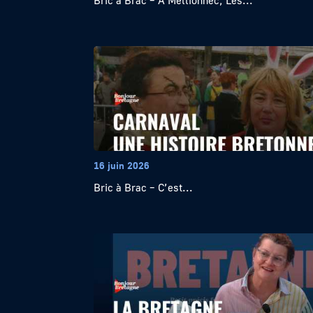
Bric à Brac – À Mellionnec, Les...
16 juin 2026
Bric à Brac – C’est...