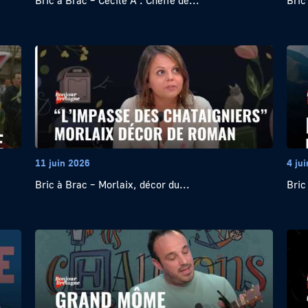
Bric à Brac – Cécile A : Cheffe de...
Bric
11 juin 2026
4 ju
Bric à Brac – Morlaix, décor du...
Bric