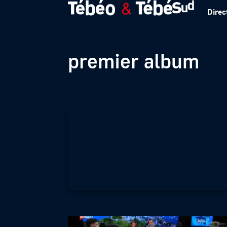
Direc
BRIC A BRAC – EM
premier album