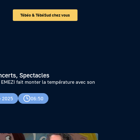
Tébéo & TébéSud chez vous
rature avec son
ncerts, Spectacles
EMEZI fait monter la température avec son
e 2025
06:50