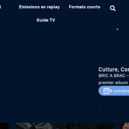
t
Emissions en replay
Formats courts
EZI fait monter la tempé
Guide TV
Culture, Co
BRIC A BRAC – 
premier album
8 octobr