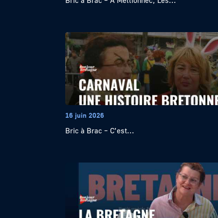
Bric à Brac – À Mellionnec, Les...
16 juin 2026
Bric à Brac – C’est...