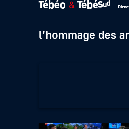
Direc
Bric à Brac – À 
l’hommage des ar