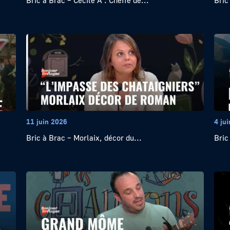
Bric à Brac – Cécile A : Cheffe de...
Bric
11 juin 2026
4 ju
Bric à Brac – Morlaix, décor du...
Bric