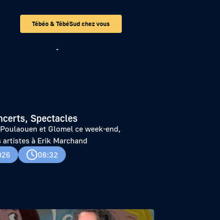
Tébéo & TébéSud chez vous
ek-end,
ncerts, Spectacles
À Poulaouen et Glomel ce week-end,
artistes à Erik Marchand
026
08:32