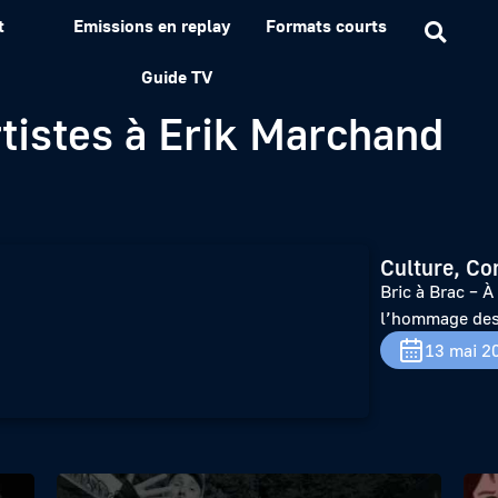
t
Emissions en replay
Formats courts
Poulaouen et Glomel ce we
Guide TV
tistes à Erik Marchand
Culture, Co
Bric à Brac – 
l’hommage des 
13 mai 2