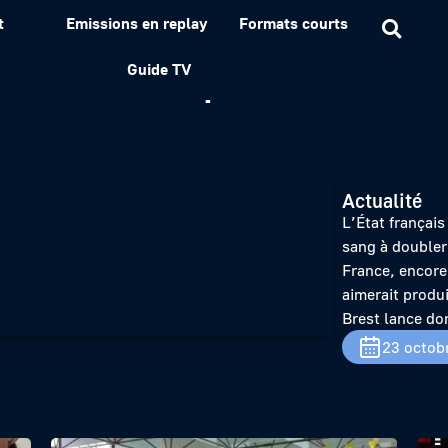
t
Emissions en replay
Formats courts
aux dons de plasma
Guide TV
Actualité
L’État français
sang à doubler 
France, encore
aimerait produ
Brest lance do
23 octob