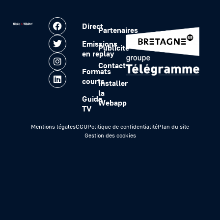
Direct
Partenaires
Emissions
Publicité
en replay
Contact
Formats
courts
Installer
la
Guide
Webapp
TV
Mentions légales
CGU
Politique de confidentialité
Plan du site
Gestion des cookies