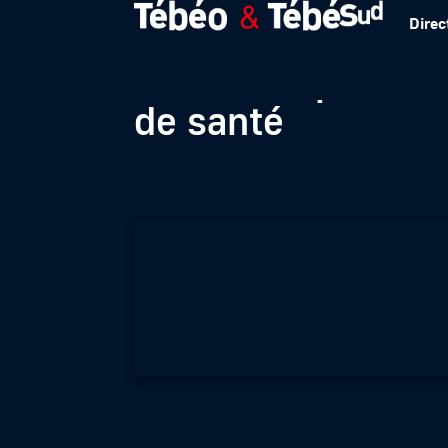
Direc
Brest : La pénuri
de santé