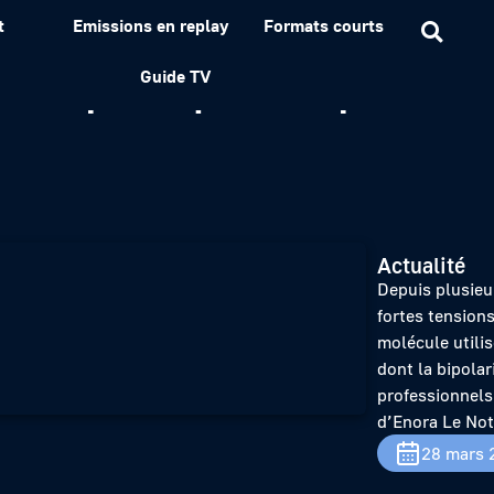
t
Emissions en replay
Formats courts
e de quétiapine inquiète l
Guide TV
Actualité
Depuis plusieu
fortes tension
molécule utili
dont la bipolar
professionnels
d’Enora Le Not
28 mars 