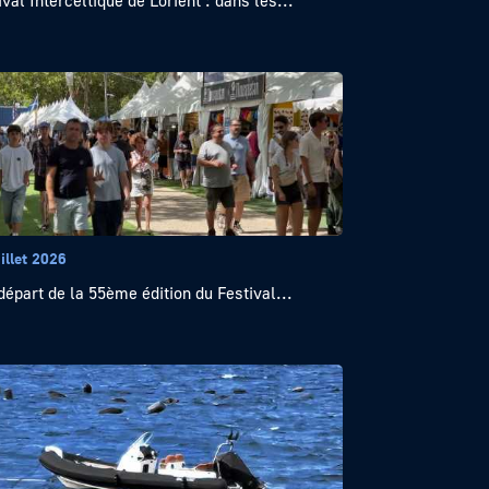
ival Interceltique de Lorient : dans les...
illet 2026
départ de la 55ème édition du Festival...