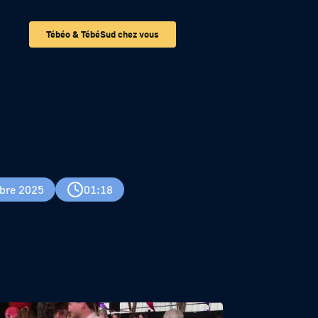
Tébéo & TébéSud chez vous
 de surface du
bre 2025
01:18