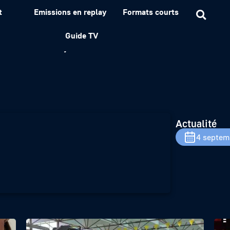
t
Emissions en replay
Formats courts
 Marlin, le nouveau drone
Guide TV
Actualité
4 septem