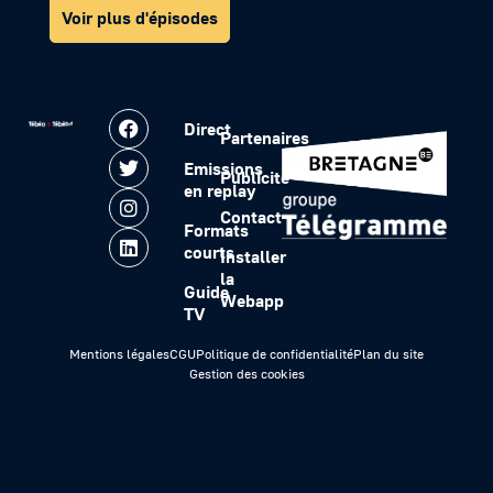
Voir plus d'épisodes
Direct
Partenaires
Emissions
Publicité
en replay
Contact
Formats
courts
Installer
la
Guide
Webapp
TV
Mentions légales
CGU
Politique de confidentialité
Plan du site
Gestion des cookies