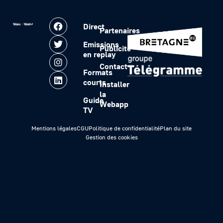
Direct
Partenaires
Emissions
Publicité
en replay
Contact
Formats
courts
Installer
la
Guide
Webapp
TV
Mentions légales
CGU
Politique de confidentialité
Plan du site
Gestion des cookies