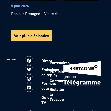
9 juin 2026
Bonjour Bretagne – Visite de...
Voir plus d'épisodes
Direct
Partenaires
Emissions
Publicité
en replay
Contact
Formats
courts
Installer
la
Guide
Webapp
TV