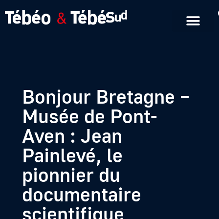
Emissions en replay
Formats courts
Bonjour Bretagne –
Musée de Pont-
Aven : Jean
Painlevé, le
pionnier du
documentaire
scientifique