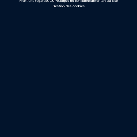
Mentions légales
CGU
Politique de confidentialité
Plan du site
Gestion des cookies