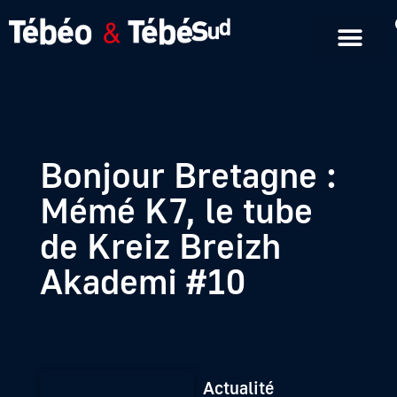
Emissions en replay
Formats courts
Bonjour Bretagne :
Mémé K7, le tube
de Kreiz Breizh
Akademi #10
Actualité