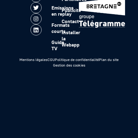
Emissions
Publicité
en replay
Contact
Formats
courts
Installer
la
Guide
Webapp
TV
Mentions légales
CGU
Politique de confidentialité
Plan du site
Gestion des cookies