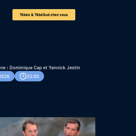
Tébéo & TébéSud chez vous
ck Jestin
ne : Dominique Cap et Yannick Jestin
 2026
23:00