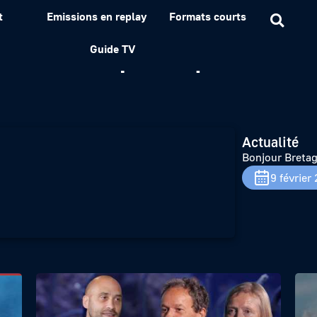
t
Emissions en replay
Formats courts
 : Dominique Cap et Yanni
Guide TV
Actualité
Bonjour Bretag
9 février