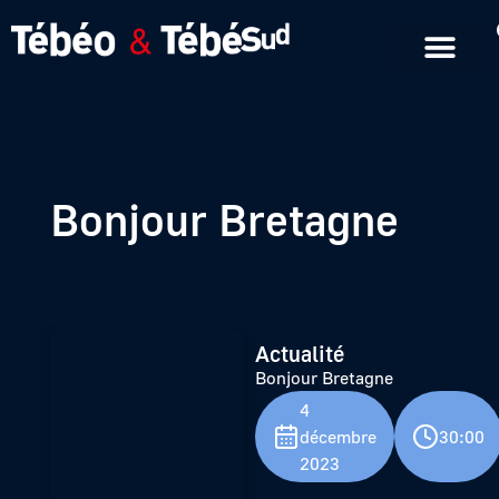
Emissions en replay
Formats courts
Bonjour Bretagne
Actualité
Bonjour Bretagne
4
décembre
30:00
2023