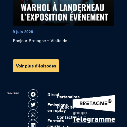
9 juin 2026
Bonjour Bretagne – Visite de...
Voir plus d'épisodes
Direct
Partenaires
Emissions
Publicité
en replay
Contact
Formats
courts