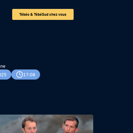
Tébéo & TébéSud chez vous
ses
gne
025
17:08