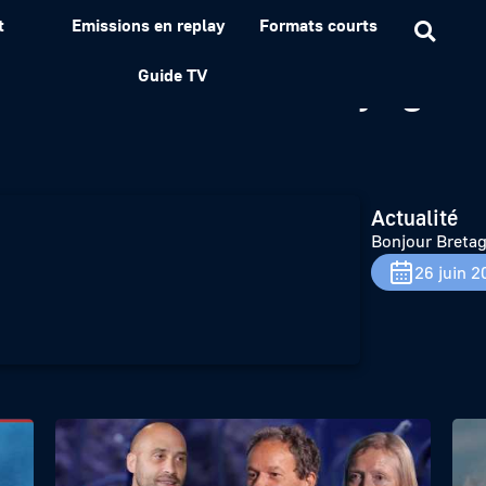
t
Emissions en replay
Formats courts
: les écrivaines voyageu
Guide TV
Actualité
Bonjour Breta
26 juin 2