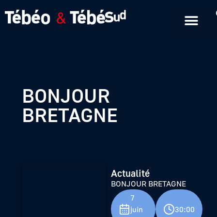
Emissions en replay
Formats courts
BONJOUR
BRETAGNE
Actualité
BONJOUR BRETAGNE
7
juin
30:00