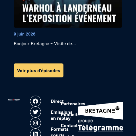
9 juin 2026
Bonjour Bretagne – Visite de...
Voir plus d'épisodes
Direct
Partenaires
Emissions
Publicité
en replay
Contact
Formats
courts