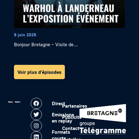
9 juin 2026
Bonjour Bretagne – Visite de...
Voir plus d'épisodes
Direct
Partenaires
Emissions
Publicité
en replay
Contact
Formats
courts