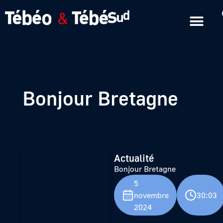
Emissions en replay
Formats courts
Bonjour Bretagne
Actualité
Bonjour Bretagne
5
novembre
30:03
2024