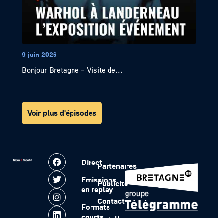
9 juin 2026
Bonjour Bretagne – Visite de...
Voir plus d'épisodes
Direct
Partenaires
Emissions
Publicité
en replay
Contact
Formats
courts