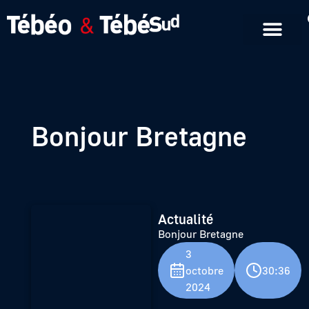
Emissions en replay
Formats courts
Bonjour Bretagne
Actualité
Bonjour Bretagne
3
octobre
30:36
2024