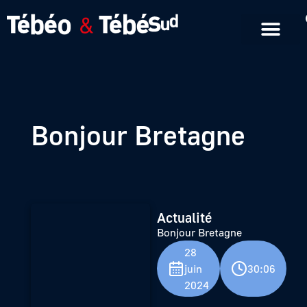
Emissions en replay
Formats courts
Bonjour Bretagne
Actualité
Bonjour Bretagne
28
juin
30:06
2024