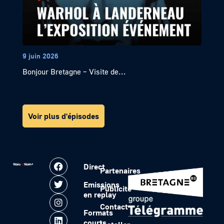
9 juin 2026
Bonjour Bretagne – Visite de...
Voir plus d'épisodes
Direct
Partenaires
Emissions
Publicité
en replay
Contact
Formats
courts