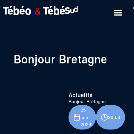
Emissions en replay
Formats courts
Bonjour Bretagne
Actualité
Bonjour Bretagne
25
juin
30:00
2024