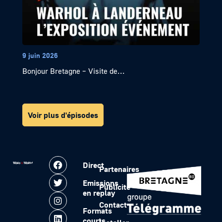
9 juin 2026
Bonjour Bretagne – Visite de...
Voir plus d'épisodes
Direct
Partenaires
Emissions
Publicité
en replay
Contact
Formats
courts