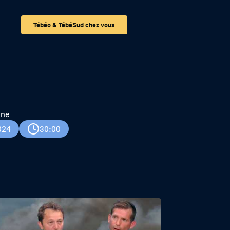
Tébéo & TébéSud chez vous
gne
024
30:00