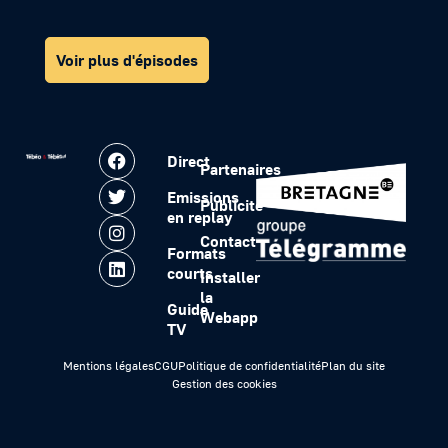
Voir plus d'épisodes
Direct
Partenaires
Emissions
Publicité
en replay
Contact
Formats
courts
Installer
la
Guide
Webapp
TV
Mentions légales
CGU
Politique de confidentialité
Plan du site
Gestion des cookies