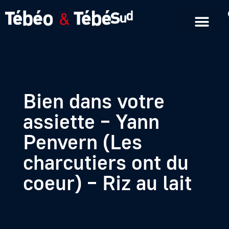
Emissions en replay
Formats courts
Bien dans votre
assiette – Yann
Penvern (Les
charcutiers ont du
coeur) – Riz au lait