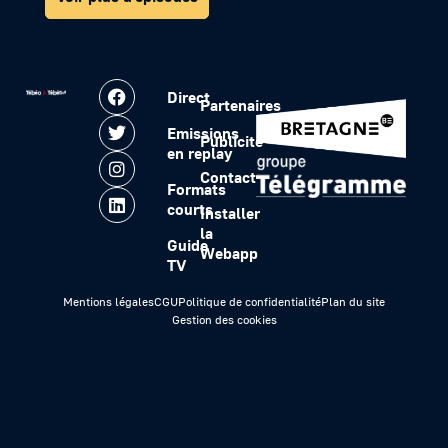
Direct
Partenaires
Emissions
Publicité
en replay
Contact
Formats
courts
Installer
la
Guide
Webapp
TV
Mentions légales
CGU
Politique de confidentialité
Plan du site
Gestion des cookies