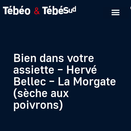
Emissions en replay
Formats courts
Bien dans votre
assiette – Hervé
Bellec – La Morgate
(sèche aux
poivrons)