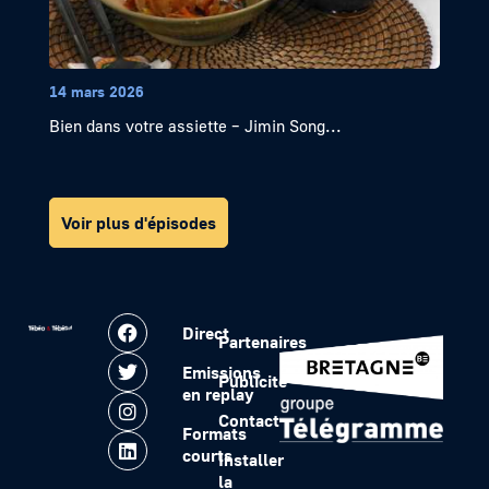
14 mars 2026
Bien dans votre assiette – Jimin Song...
Voir plus d'épisodes
Direct
Partenaires
Emissions
Publicité
en replay
Contact
Formats
courts
Installer
la