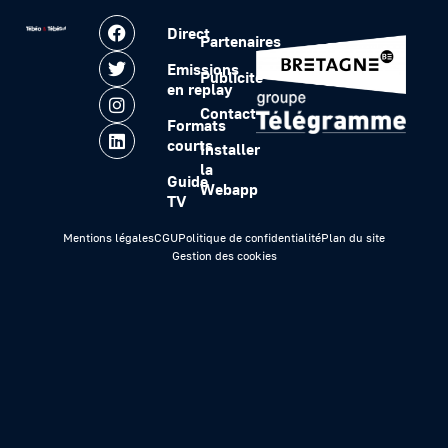
Direct
Partenaires
Emissions
Publicité
en replay
Contact
Formats
courts
Installer
la
Guide
Webapp
TV
Mentions légales
CGU
Politique de confidentialité
Plan du site
Gestion des cookies