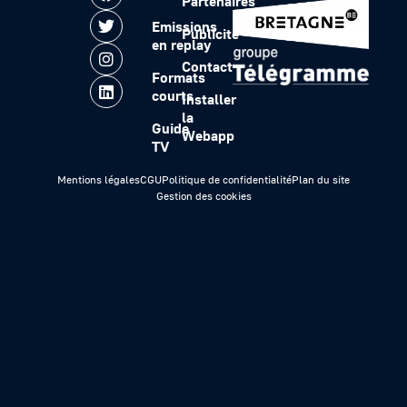
Partenaires
Emissions
Publicité
en replay
Contact
Formats
courts
Installer
la
Guide
Webapp
TV
Mentions légales
CGU
Politique de confidentialité
Plan du site
Gestion des cookies