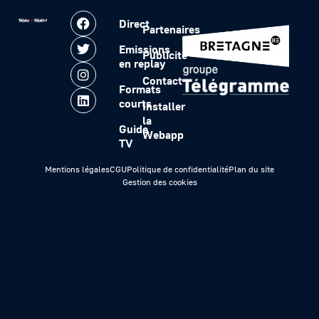
Direct
Partenaires
Emissions
Publicité
en replay
Contact
Formats
courts
Installer
la
Guide
Webapp
TV
Mentions légales
CGU
Politique de confidentialité
Plan du site
Gestion des cookies