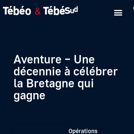
Emissions en replay
Formats courts
Aventure – Une
décennie à célébrer
la Bretagne qui
gagne
Opérations