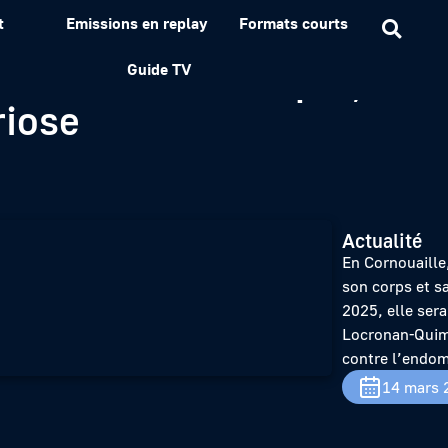
t
Emissions en replay
Formats courts
 Locronan-Quimper, Solè
Guide TV
riose
Actualité
En Cornouaille,
son corps et s
2025, elle ser
Locronan-Quimp
contre l’endom
14 mars 