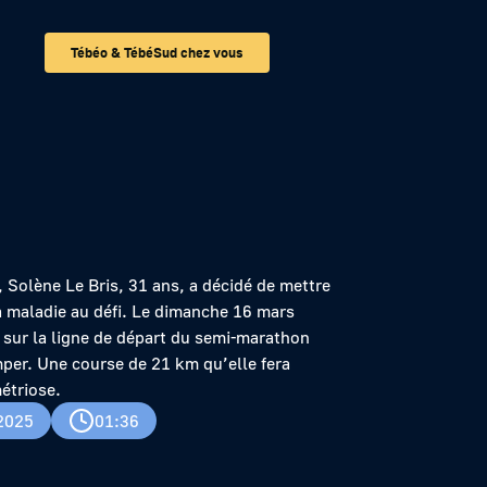
Tébéo & TébéSud chez vous
ne va courir
 Solène Le Bris, 31 ans, a décidé de mettre
a maladie au défi. Le dimanche 16 mars
a sur la ligne de départ du semi-marathon
er. Une course de 21 km qu’elle fera
étriose.
2025
01:36