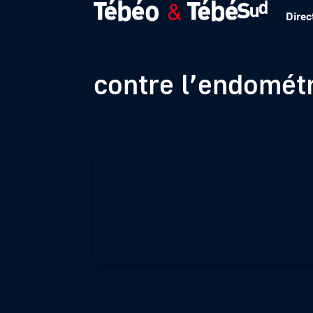
Direc
Au semi-marathon
contre l’endomét