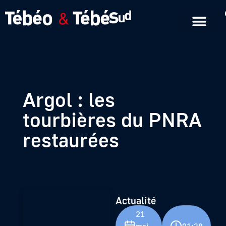
Emissions en replay
Formats courts
Argol : les
tourbières du PNRA
restaurées
Actualité
21