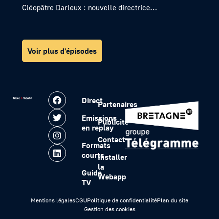
Cléopâtre Darleux : nouvelle directrice...
Voir plus d'épisodes
Direct
Partenaires
Emissions
Publicité
en replay
Contact
Formats
courts
Installer
la
Guide
Webapp
TV
Mentions légales
CGU
Politique de confidentialité
Plan du site
Gestion des cookies