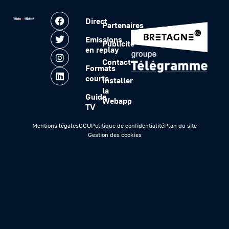
Direct
Partenaires
Emissions
Publicité
en replay
Contact
Formats
courts
Installer
la
Guide
Webapp
TV
Mentions légales
CGU
Politique de confidentialité
Plan du site
Gestion des cookies