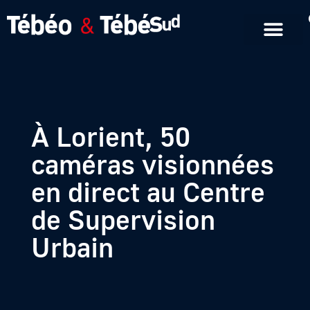
Emissions en replay
Formats courts
À Lorient, 50
caméras visionnées
en direct au Centre
de Supervision
Urbain