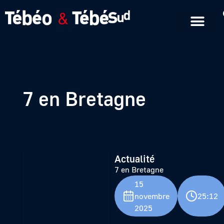
Emissions en replay
Formats courts
7 en Bretagne
Actualité
7 en Bretagne
15
novembre
25:12
2025