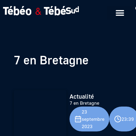
Emissions en replay
Formats courts
7 en Bretagne
Actualité
7 en Bretagne
23
septembre
23:39
2023