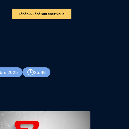
Tébéo & TébéSud chez vous
bre 2025
25:46