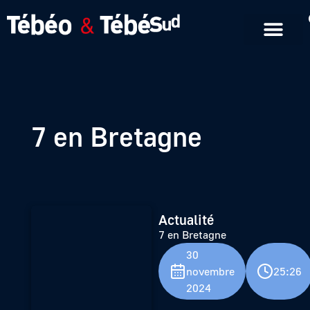
Emissions en replay
Formats courts
7 en Bretagne
Actualité
7 en Bretagne
30
novembre
25:26
2024